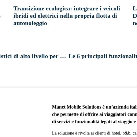
Transizione ecologica: integrare i veicoli
L
e
ibridi ed elettrici nella propria flotta di
D
autonoleggio
n
L’importanza di offrire contenuti turistici di alto livello per coinvolgere viaggiatori, clienti di autonoleggi e ospiti di hotel
Manet Mobile Solutions è un’azienda ital
che permette di offrire ai viaggiatori con
di servizi e funzionalità legati al viaggio e
La soluzione è rivolta ai clienti di hotel, b&b, ca