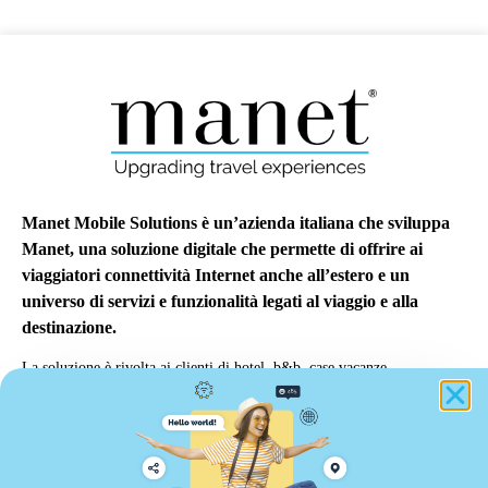
Manet Mobile Solutions è un’azienda italiana che sviluppa
Manet, una soluzione digitale che permette di offrire ai
viaggiatori connettività Internet anche all’estero e un
universo di servizi e funzionalità legati al viaggio e alla
destinazione.
La soluzione è rivolta ai clienti di hotel, b&b, case vacanze,
autonoleggi, tour operator e qualsiasi altro operatore turistico o
provider di servizi nell’ambito dei viaggi.
info@manetmobile.com